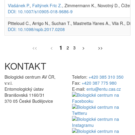
Vlašánek P.
,
Faltýnek Fric Z.
, Zimmermann K., Novotný D., Čížek 
DOI: 10.1007/s10905-018-9686-9
Pitteloud C., Arrigo N., Suchan T., Mastretta-Yanes A., Vila R., Di
DOI: 10.1098/rspb.2017.0208
1
<<
<
2
3
>
>>
KONTAKT
Biologické centrum AV ČR,
Telefon:
+420 385 310 350
v.v.i.
Fax:
+420 387 775 980
Entomologický ústav
E-mail:
entu@entu.cas.cz
Branišovská 1160/31
370 05 České Budějovice