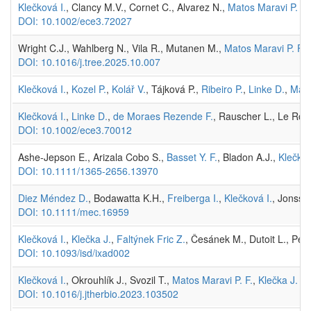
Klečková I.
, Clancy M.V., Cornet C., Alvarez N.,
Matos Maravi P. F.
DOI: 10.1002/ece3.72027
Wright C.J., Wahlberg N., Vila R., Mutanen M.,
Matos Maravi P. F.
,
DOI: 10.1016/j.tree.2025.10.007
Klečková I.
,
Kozel P.
,
Kolář V.
, Tájková P.,
Ribeiro P.
,
Linke D.
,
Mato
Klečková I.
,
Linke D.
,
de Moraes Rezende F.
, Rauscher L., Le Roy
DOI: 10.1002/ece3.70012
Ashe-Jepson E., Arizala Cobo S.,
Basset Y. F.
, Bladon A.J.,
Klečkov
DOI: 10.1111/1365-2656.13970
Diez Méndez D.
, Bodawatta K.H.,
Freiberga I.
,
Klečková I.
, Jonsso
DOI: 10.1111/mec.16959
Klečková I.
,
Klečka J.
,
Faltýnek Fric Z.
, Česánek M., Dutoit L., Pelli
DOI: 10.1093/isd/ixad002
Klečková I.
, Okrouhlík J., Svozil T.,
Matos Maravi P. F.
,
Klečka J.
(20
DOI: 10.1016/j.jtherbio.2023.103502