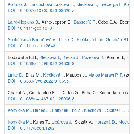
Kollross J.
,
Jančúchová Lásková J.
,
Klečková I.
,
Freiberga I.
,
Kodrí
DOI: 10.1007/s10905-023-09820-z
Laird-Hopkins B.
, Ashe-Jepson E.,
Basset Y. F.
, Cobo S.A., Eberha
DOI: 10.1111/gcb.16797
Sucháčková Bartoňová A.
,
Linke D.
,
Klečková I.
,
de Gusmão Ribeir
DOI: 10.1111/icad.12643
Bodawatta K.H.,
Klečková I.
,
Klečka J.
,
Pužejová K.
, Koane B., Pou
DOI: 10.1038/s41598-022-04808-9
Linke D.
, Elias M.,
Klečková I.
, Mappes J.,
Matos Maravi P. F.
(2022
DOI: 10.3389/fevo.2022.910695
Chazot N., Condamine F.L., Dudas G., Peňa C., Kodandaramaiah 
DOI: 10.1038/s41467-021-25906-8
Konvička M.
,
Beneš J.
,
Faltýnek Fric Z.
,
Klečková I.
,
Spitzer L.
(202
Konvička M.
, Kuras T.,
Lipárová J.
, Slezák V.,
Horázná D.
,
Klečka J
DOI: 10.7717/peerj.12021