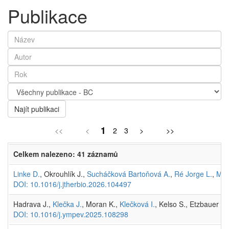
Publikace
Najít publikaci
1
<<
<
2
3
>
>>
Celkem nalezeno: 41 záznamů
Linke D.
, Okrouhlík J.,
Sucháčková Bartoňová A.
,
Ré Jorge L.
,
Mat
DOI: 10.1016/j.jtherbio.2026.104497
Hadrava J.,
Klečka J.
, Moran K.,
Klečková I.
, Kelso S., Etzbauer C
DOI: 10.1016/j.ympev.2025.108298