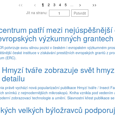
1
<<
<
2
3
4
5
...
>
>>
Jít na stranu:
Potvrdit
 centrum patří mezi nejúspěšnější
v evropských výzkumných grantech
ČR potvrzuje svou silnou pozici v českém i evropském výzkumném prost
ěšnější české instituce v získávání prestižních evropských grantů z p
kum (ERC).
 Hmyzí tváře zobrazuje svět hmy
detailu
ia právě vychází nová popularizační publikace Hmyzí tváře / Insect Fac
ních snímků z nejmodernějších mikroskopů. Kniha vznikla pod vedením a
derní zobrazovací technologie a umění. Slavnostní křest publikace se 
okých velkých býložravců podporu