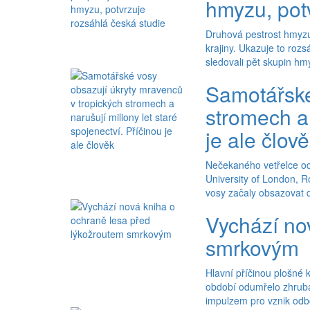
hmyzu, pot
Druhová pestrost hmyzu 
krajiny. Ukazuje to ro
sledovali pět skupin hmy
Samotářské
stromech a 
je ale člov
Nečekaného vetřelce odh
University of London, R
vosy začaly obsazovat d
Vychází no
smrkovým
Hlavní příčinou plošné 
období odumřelo zhruba
impulzem pro vznik odb