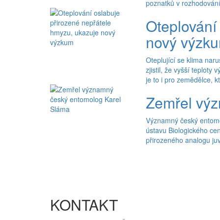
poznatků v rozhodování s
Oteplování
nový výzk
Oteplující se klima na
zjistil, že vyšší teplo
je to i pro zemědělce, k
Zemřel výz
Významný český entomol
ústavu Biologického cen
přirozeného analogu ju
KONTAKT