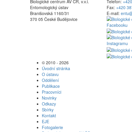
Biologické centrum AV ČR, v.v.i.
Telefon:
+420
Entomologický ústav
Fax:
+420 38
Branišovská 1160/31
E-mail:
entu@
370 05 České Budějovice
© 2010 - 2026
Úvodní stránka
O ústavu
Oddělení
Publikace
Pracovníci
Novinky
Odkazy
Sbírky
Kontakt
EJE
Fotogalerie