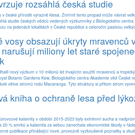
vrzuje rozsáhlá česká studie
v české přírodě výrazně klesá. Zmírnit tento propad může návrat velk
zsáhlá studie českých vědců vedených výzkumníky z Biologického centra
zu na jedenácti lokalitách v České republice s celoroční pastvou velkýc
 vosy obsazují úkryty mravenců v
narušují miliony let staré spojene
ěk
alil nový výzkum v 10 milionů let trvajícím soužití mravenců a tropi
oyal Botanic Gardens Kew, Biologického centra Akademie věd České repub
uté větve stromů rodu Macaranga. Tyto struktury si přitom strom vyvinul
vá kniha o ochraně lesa před lýk
kůrovcové kalamity v období 2015-2023 byly extrémní sucha a nadprůmě
 20 % smrků a kalamita za sebou zanechala ekonomické škody v řádech
orné publikace přinášející nové, provozně vyzkoušené poznatky a zkuš