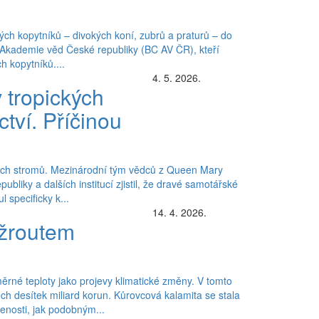
ých kopytníků – divokých koní, zubrů a praturů – do
 Akademie věd České republiky (BC AV ČR), kteří
h kopytníků....
4. 5. 2026.
 tropických
ctví. Příčinou
ckých stromů. Mezinárodní tým vědců z Queen Mary
liky a dalších institucí zjistil, že dravé samotářské
 specificky k...
14. 4. 2026.
ožroutem
rné teploty jako projevy klimatické změny. V tomto
 desítek miliard korun. Kůrovcová kalamita se stala
enosti, jak podobným...