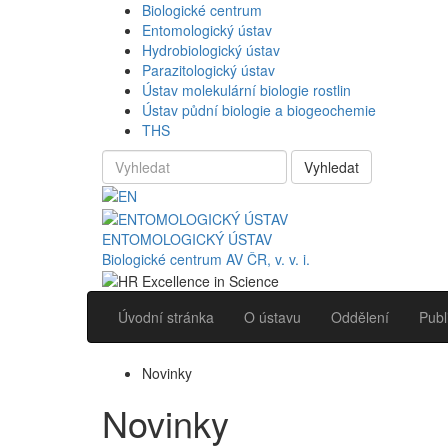
Biologické centrum
Entomologický ústav
Hydrobiologický ústav
Parazitologický ústav
Ústav molekulární biologie rostlin
Ústav půdní biologie a biogeochemie
THS
Vyhledat
ENTOMOLOGICKÝ ÚSTAV
Biologické centrum AV ČR, v. v. i.
Úvodní stránka
O ústavu
Oddělení
Publ
Novinky
Novinky