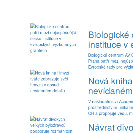
Biologické
instituce 
Biologické centrum AV 
Praha patří mezi nejúsp
Evropské rady pro výz
Nová kniha
nevídaném 
V nakladatelství Academ
prostřednictvím unikát
ČR a propojuje vědu, mo
Návrat div