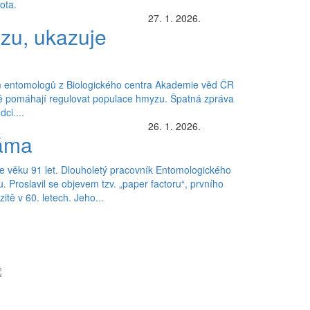
ota.
27. 1. 2026.
yzu, ukazuje
ím entomologů z Biologického centra Akademie věd ČR
írodě pomáhají regulovat populace hmyzu. Špatná zpráva
ci....
26. 1. 2026.
láma
 věku 91 let. Dlouholetý pracovník Entomologického
 Proslavil se objevem tzv. „paper factoru“, prvního
ě v 60. letech. Jeho...