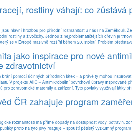
racejí, rostliny váhají: co zůstává
 jsou hlavní hrozbou pro přírodní rozmanitost u nás i na Zeměkouli. Z
odní rostliny a živočichy. Jednou z nejproblematičtějších dřevin je trn
terý se v Evropě masivně rozšířil během 20. století. Problém představ
ta jako inspirace pro nové antimi
e zdravotnictví
brání pomocí účinných přírodních látek – a právě ty mohou inspirovat n
lasti. V projektu AIIC – Antimikrobiální povrchové úpravy inspirované 
ů pro zdravotnické materiály a zařízení. Tyto povlaky využívají látky při
ěd ČR zahajuje program zaměřen
logické rozmanitosti má přímé dopady na dostupnost vody, potravin, zdra
liky proto na tyto jevy reaguje – spouští pětiletý výzkumný program Kri