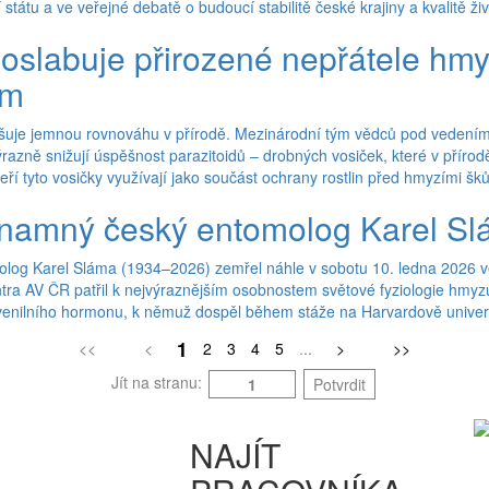
tátu a ve veřejné debatě o budoucí stabilitě české krajiny a kvalitě živ
 oslabuje přirozené nepřátele hm
um
rušuje jemnou rovnováhu v přírodě. Mezinárodní tým vědců pod veden
ty výrazně snižují úspěšnost parazitoidů – drobných vosiček, které v př
teří tyto vosičky využívají jako součást ochrany rostlin před hmyzími škůd
namný český entomolog Karel S
og Karel Sláma (1934–2026) zemřel náhle v sobotu 10. ledna 2026 ve
tra AV ČR patřil k nejvýraznějším osobnostem světové fyziologie hmyzu.
venilního hormonu, k němuž dospěl během stáže na Harvardově univerzit
1
<<
<
2
3
4
5
...
>
>>
Jít na stranu:
Potvrdit
NAJÍT