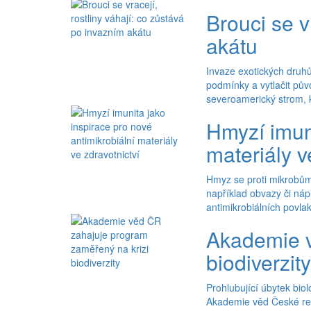
Brouci se v
akátu
Invaze exotických druhů
podmínky a vytlačit pův
severoamerický strom, k
Hmyzí imuni
materiály v
Hmyz se proti mikrobům 
například obvazy či náp
antimikrobiálních povlak
Akademie v
biodiverzity
Prohlubující úbytek bio
Akademie věd České repub