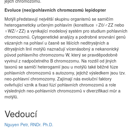
jejich chromozomů.
Evoluce (neo)pohlavních chromozomů lepidopter
Motýli představují největší skupinu organismů se samičím
heterogameticky určeným pohlavím (konstituce ♀Z0/♂ZZ nebo
♀WZ/♂ZZ) a vynikající modelový systém pro studium pohlavních
chromozomů. Cytogenetické analýzy a podrobné srovnání genů
vázaných na pohlaví u časně se lišících neditrysijních a
ditrysijních linií motýlů naznačují vícenásobný a nekanonický
původ pohlavního chromozomu W, který se pravděpodobně
vyvinul z nadpočetného B chromozomu. Na rozdíl od jiných
taxonů se samičí heterogamií jsou u motýlů také běžné fúze
pohlavních chromozomů s autozomy, jejichž výsledkem jsou tzv.
neo-pohlavní chromozomy. Zajímají nás evoluční faktory
ovlivňující vznik a fixaci fúzí pohlavních chromozomů a role
výsledných neo-pohlavních chromozomů v diverzifikaci můr a
motýlů.
Vedoucí
Nguyen Petr, RNDr. Ph.D.