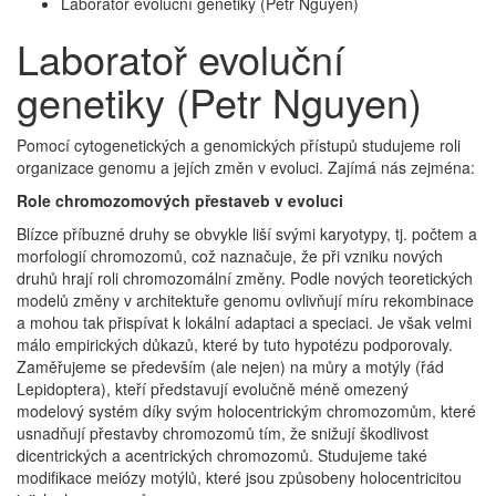
Laboratoř evoluční genetiky (Petr Nguyen)
Laboratoř evoluční
genetiky (Petr Nguyen)
Pomocí cytogenetických a genomických přístupů studujeme roli
organizace genomu a jejích změn v evoluci. Zajímá nás zejména:
Role chromozomových přestaveb v evoluci
Blízce příbuzné druhy se obvykle liší svými karyotypy, tj. počtem a
morfologií chromozomů, což naznačuje, že při vzniku nových
druhů hrají roli chromozomální změny. Podle nových teoretických
modelů změny v architektuře genomu ovlivňují míru rekombinace
a mohou tak přispívat k lokální adaptaci a speciaci. Je však velmi
málo empirických důkazů, které by tuto hypotézu podporovaly.
Zaměřujeme se především (ale nejen) na můry a motýly (řád
Lepidoptera), kteří představují evolučně méně omezený
modelový systém díky svým holocentrickým chromozomům, které
usnadňují přestavby chromozomů tím, že snižují škodlivost
dicentrických a acentrických chromozomů. Studujeme také
modifikace meiózy motýlů, které jsou způsobeny holocentricitou