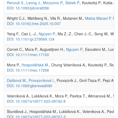
Renoult S.
,
Leong J.
,
Mezzomo P.
,
Šebek P.
, Koutecký P., Kukla J.
DOI: 10.1093/jxb/eraf296
Wright C.J., Wahlberg N., Vila R., Mutanen M.,
Matos Maravi P. F.
,
DOI: 10.1016/j.tree.2025.10.007
Yang F., Cao L.-J.,
Nguyen P.
, Ma Z.-Z., Chen J.-C., Song W., Wei 
DOI: 10.1101/gr.279569.124
Cornet C., Mora P., Augustijnen H.,
Nguyen P.
, Escudero M., Lucek
DOI: 10.1111/mec.17100
Mora P.,
Hospodářská M.
, Chung Voleníková A., Koutecký P., Štund
DOI: 10.1111/mec.17256
Dalíková M.
,
Provazníková I.
, Provazník J., Grof-Tisza P., Pepi A.,
DOI: 10.1093/gbe/evad090
Voleníková A., Lukšíková K., Mora P., Pavlica T., Altmanová M., Š
DOI: 10.1007/s10577-023-09742-8
Štundlová J., Hospodářská M., Lukšíková K., Volenikova A., Pavlic
DOI: 10.1007/s10577-022-09707-3