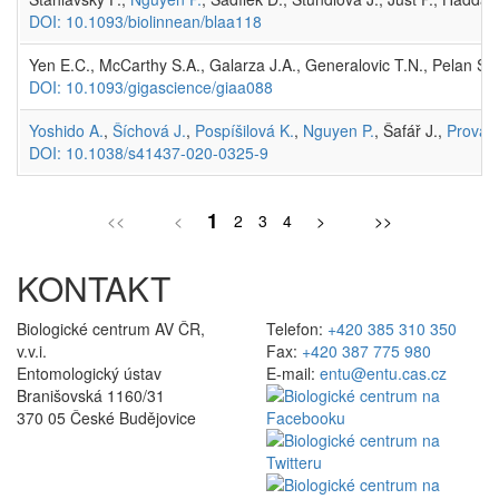
DOI: 10.1093/biolinnean/blaa118
Yen E.C., McCarthy S.A., Galarza J.A., Generalovic T.N., Pelan S.
DOI: 10.1093/gigascience/giaa088
Yoshido A.
,
Šíchová J.
,
Pospíšilová K.
,
Nguyen P.
, Šafář J.,
Provazn
DOI: 10.1038/s41437-020-0325-9
1
<<
<
2
3
4
>
>>
KONTAKT
Biologické centrum AV ČR,
Telefon:
+420 385 310 350
v.v.i.
Fax:
+420 387 775 980
Entomologický ústav
E-mail:
entu@entu.cas.cz
Branišovská 1160/31
370 05 České Budějovice