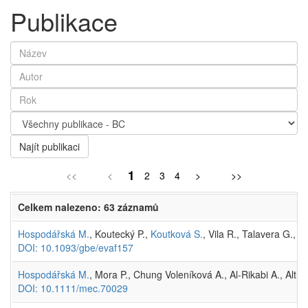
Publikace
Najít publikaci
1
<<
<
2
3
4
>
>>
Celkem nalezeno: 63 záznamů
Hospodářská M.
, Koutecký P.,
Koutková S.
, Vila R., Talavera G.,
R
DOI: 10.1093/gbe/evaf157
Hospodářská M.
, Mora P., Chung Voleníková A., Al-Rikabi A., Altm
DOI: 10.1111/mec.70029