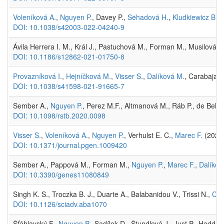
Voleníková A.
,
Nguyen P.
, Davey P.,
Sehadová H.
,
Kludkiewicz B.
, 
DOI: 10.1038/s42003-022-04240-9
Ávila Herrera I. M., Král J., Pastuchová M., Forman M., Musilová J.
DOI: 10.1186/s12862-021-01750-8
Provazníková I.
,
Hejníčková M.
,
Visser S.
,
Dalíková M.
, Carabajal 
DOI: 10.1038/s41598-021-91665-7
Sember A.,
Nguyen P.
, Perez M.F., Altmanová M., Ráb P., de Bello 
DOI: 10.1098/rstb.2020.0098
Visser S.
,
Voleníková A.
,
Nguyen P.
, Verhulst E. C.,
Marec F.
(2021
DOI: 10.1371/journal.pgen.1009420
Sember A., Pappová M., Forman M.,
Nguyen P.
,
Marec F.
,
Dalíkov
DOI: 10.3390/genes11080849
Singh K. S., Troczka B. J., Duarte A., Balabanidou V., Trissi N.,
Car
DOI: 10.1126/sciadv.aba1070
Šťáhlavský F.,
Nguyen P.
, Sadílek D., Štundlová J., Just P., Hadd