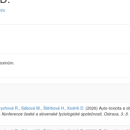
yzu
toxinům.
rychová R.
,
Sábová M.
,
Štěrbová H.
,
Kodrík D.
(2026) Auto-toxicita a
- Konference české a slovenské fyziologické společnosti, Ostrava, 3.-5