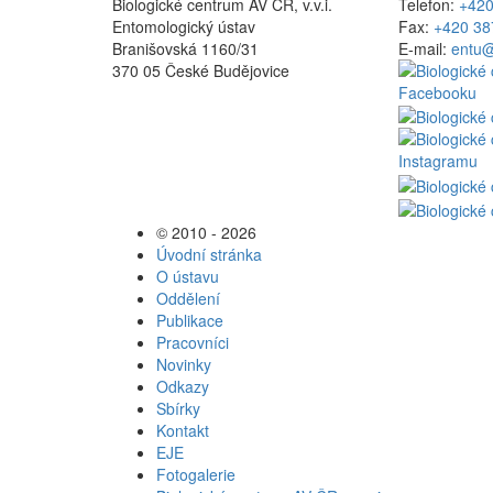
Biologické centrum AV ČR, v.v.i.
Telefon:
+420
Entomologický ústav
Fax:
+420 38
Branišovská 1160/31
E-mail:
entu@
370 05 České Budějovice
© 2010 - 2026
Úvodní stránka
O ústavu
Oddělení
Publikace
Pracovníci
Novinky
Odkazy
Sbírky
Kontakt
EJE
Fotogalerie