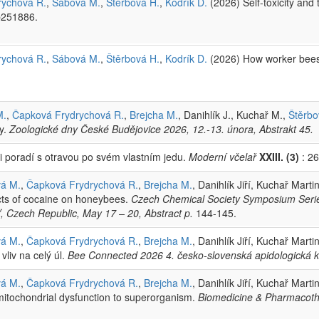
rychová R.
,
Sábová M.
,
Štěrbová H.
,
Kodrík D.
(2026) Self-toxicity an
b251886.
rychová R.
,
Sábová M.
,
Štěrbová H.
,
Kodrík D.
(2026) How worker bees
M.
,
Čapková Frydrychová R.
,
Brejcha M.
, Danihlík J., Kuchař M.,
Štěrbo
ty.
Zoologické dny České Budějovice 2026, 12.-13. února, Abstrakt 45.
bci poradí s otravou po svém vlastním jedu.
Moderní včelař
XXIII. (3)
: 26
á M.
,
Čapková Frydrychová R.
,
Brejcha M.
, Danihlík Jiří, Kuchař Marti
ects of cocaine on honeybees.
Czech Chemical Society Symposium Serie
ešť, Czech Republic, May 17 – 20, Abstract p.
144-145.
á M.
,
Čapková Frydrychová R.
,
Brejcha M.
, Danihlík Jiří, Kuchař Marti
liv na celý úl.
Bee Connected 2026 4. česko-slovenská apidologická kon
á M.
,
Čapková Frydrychová R.
,
Brejcha M.
, Danihlík Jiří, Kuchař Marti
itochondrial dysfunction to superorganism.
Biomedicine & Pharmacot