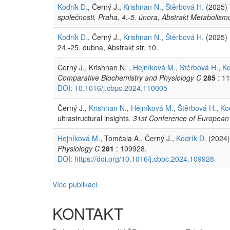
Kodrík D.
, Černý J.,
Krishnan N.
,
Štěrbová H.
(2025) 
společnosti, Praha, 4.-5. února, Abstrakt Metabolismu
Kodrík D.
, Černý J.,
Krishnan N.
,
Štěrbová H.
(2025) 
24.-25. dubna, Abstrakt str. 10.
Černý J., Krishnan N. ,
Hejníková M.
,
Štěrbová H.
,
Ko
Comparative Biochemistry and Physiology C
285
: 1
DOI: 10.1016/j.cbpc.2024.110005
Černý J.,
Krishnan N.
,
Hejníková M.
,
Štěrbová H.
,
Ko
ultrastructural insights.
31st Conference of European 
Hejníková M.
, Tomčala A., Černý J.,
Kodrík D.
(2024)
Physiology C
281
: 109928.
DOI: https://doi.org/10.1016/j.cbpc.2024.109928
Více publikací
KONTAKT