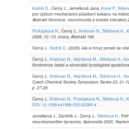
Kodrík D.
, Černý J., Jemelková Jana,
Kozel P.
,
Sábov
pro výzkum mechanismů působení kokainu na individu
Abstrakt Hormeze, neuroimunita a toxické interakce 
Prokůpková N.
, Černý J.,
Krishnan N.
,
Štěrbová H.
,
K
2026, 12.-13. února, Abstrakt 160.
Černý J.,
Kodrík D.
(2025) Jak si hmyz poradí se vče
Černý J.,
Krishnan N.
,
Hejníková M.
,
Štěrbová H.
,
Ko
Konference české a slovenské fyziologické společnost
Černý J.,
Krishnan N.
,
Hejníková M.
,
Štěrbová H.
,
Ko
Czech Chemical Society Symposium Series 23, 21-72, 
p. 27-28.
Černý J.,
Krishnan N.
,
Prokůpková N.
,
Štěrbová H.
,
K
DOI: 10.1038/s41598-025-02285-4
Jemelková J., Danihlík J., Černý J.,
Štěrbová H.
, Pet
neurotransmitter dynamics.
Apimondia 2025, Septemb