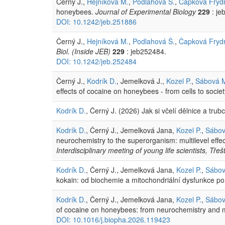
Černý J.,
Hejníková M.
,
Podlahová Š.
,
Čapková Fryd
honeybees.
Journal of Experimental Biology
229
: je
DOI: 10.1242/jeb.251886
Černý J.,
Hejníková M.
,
Podlahová Š.
,
Čapková Fryd
Biol. (Inside JEB)
229
: jeb252484.
DOI: 10.1242/jeb.252484
Černý J.,
Kodrík D.
, Jemelková J.,
Kozel P.
,
Sábová 
effects of cocaine on honeybees - from cells to socie
Kodrík D.
, Černý J. (2026) Jak si včelí dělnice a tru
Kodrík D.
, Černý J., Jemelková Jana,
Kozel P.
,
Sábov
neurochemistry to the superorganism: multilevel eff
Interdisciplinary meeting of young life scientists, Tř
Kodrík D.
, Černý J., Jemelková Jana,
Kozel P.
,
Sábov
kokain: od biochemie a mitochondriální dysfunkce po v
Kodrík D.
, Černý J., Jemelková Jana,
Kozel P.
,
Sábov
of cocaine on honeybees: from neurochemistry and m
DOI: 10.1016/j.biopha.2026.119423