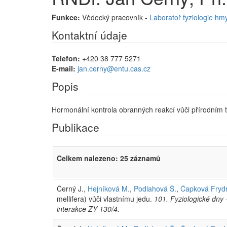
Funkce:
Vědecký pracovník -
Laboratoř fyziologie hm
Kontaktní údaje
Telefon:
+420 38 777 5271
E-mail:
jan.cerny@entu.cas.cz
Popis
Hormonální kontrola obranných reakcí vůči přírodním 
Publikace
Celkem nalezeno: 25 záznamů
Černý J.,
Hejníková M.
,
Podlahová Š.
,
Čapková Fryd
mellifera) vůči vlastnímu jedu.
101. Fyziologické dny 
interakce ZY 130/4.