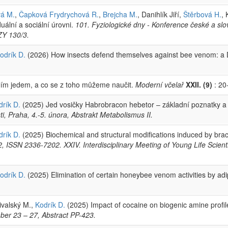
á M.
,
Čapková Frydrychová R.
,
Brejcha M.
, Danihlík Jiří,
Štěrbová H.
,
ální a sociální úrovni.
101. Fyziologické dny - Konference české a slov
ZY 130/3.
odrík D.
(2026) How insects defend themselves against bee venom: a 
lím jedem, a co se z toho můžeme naučit.
Moderní včelař
XXII. (9)
: 20
drík D.
(2025) Jed vosičky Habrobracon hebetor – základní poznatky a 
i, Praha, 4.-5. února, Abstrakt Metabolismus II.
drík D.
(2025) Biochemical and structural modifications induced by br
ISSN 2336-7202. XXIV. Interdisciplinary Meeting of Young Life Scienti
odrík D.
(2025) Elimination of certain honeybee venom activities by ad
řivalský M.,
Kodrík D.
(2025) Impact of cocaine on biogenic amine profiles
er 23 – 27, Abstract PP-423.