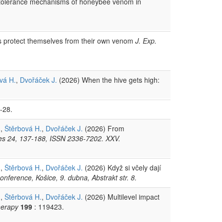
d tolerance mechanisms of honeybee venom in
 protect themselves from their own venom
J. Exp.
vá H.
,
Dvořáček J.
(2026) When the hive gets high:
-28.
n,
Štěrbová H.
,
Dvořáček J.
(2026) From
s 24, 137-188, ISSN 2336-7202. XXV.
n,
Štěrbová H.
,
Dvořáček J.
(2026) Když si včely dají
ference, Košice, 9. dubna, Abstrakt str. 8.
n,
Štěrbová H.
,
Dvořáček J.
(2026) Multilevel impact
herapy
199
: 119423.