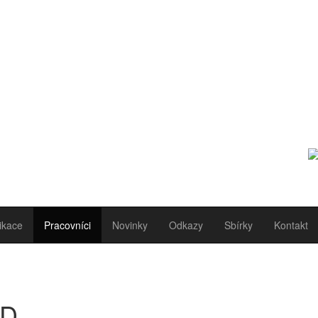
ikace
Pracovníci
Novinky
Odkazy
Sbírky
Kontakt
.D.