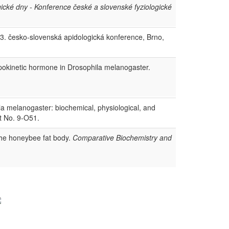
gické dny - Konference české a slovenské fyziologické
3. česko-slovenská apidologická konference, Brno,
okinetic hormone in Drosophila melanogaster.
a melanogaster: biochemical, physiological, and
t No. 9-O51.
the honeybee fat body.
Comparative Biochemistry and