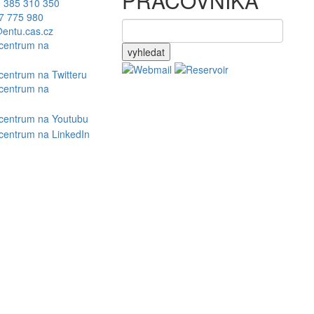
PRACOVNÍKA
 385 310 350
7 775 980
entu.cas.cz
vyhledat