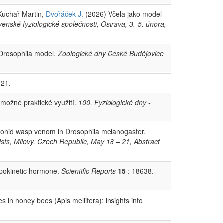
 Kuchař Martin,
Dvořáček J.
(2026) Včela jako model
enské fyziologické společnosti, Ostrava, 3.-5. února,
Drosophila model.
Zoologické dny České Budějovice
-21.
možné praktické využití.
100. Fyziologické dny -
aconid wasp venom in Drosophila melanogaster.
sts, Milovy, Czech Republic, May 18 – 21, Abstract
ipokinetic hormone.
Scientific Reports
15
: 18638.
 in honey bees (Apis mellifera): insights into