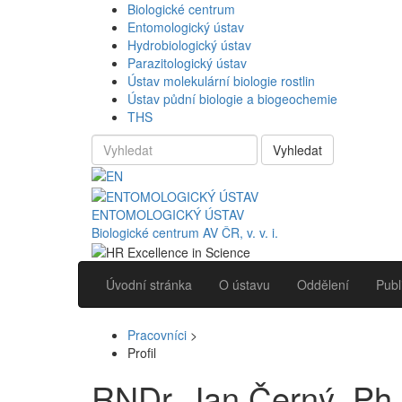
Biologické centrum
Entomologický ústav
Hydrobiologický ústav
Parazitologický ústav
Ústav molekulární biologie rostlin
Ústav půdní biologie a biogeochemie
THS
Vyhledat
ENTOMOLOGICKÝ ÚSTAV
Biologické centrum AV ČR, v. v. i.
Úvodní stránka
O ústavu
Oddělení
Publ
Pracovníci
>
Profil
RNDr. Jan Černý, Ph