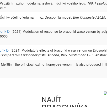
Využití hmyzího modelu na testování účinků včelího jedu.
100. Fyziolo
s II
Účinky včelího jedu na hmyz: Drosophila model.
Bee Connected 2025.
drík D.
(2024) Modulation of response to braconid wasp venom by adip
10005.
drík D.
(2024) Modulatory effects of braconid wasp venom on Drosophil
Comparative Endocrinologists, Ancona, Italy, September 1 - 5.
Abstrac
 Melittin—the principal toxin of honeybee venom—is also produced in 
NAJÍT