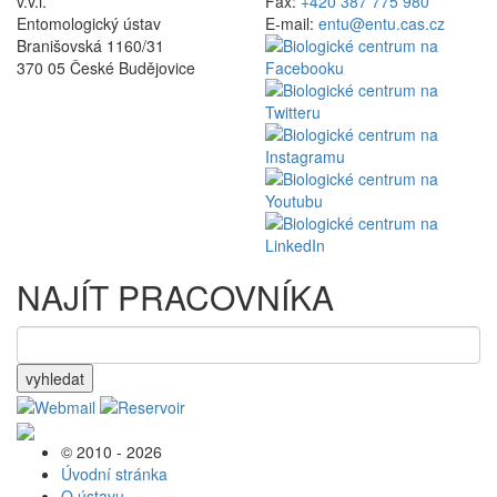
v.v.i.
Fax:
+420 387 775 980
Entomologický ústav
E-mail:
entu@entu.cas.cz
Branišovská 1160/31
370 05 České Budějovice
NAJÍT PRACOVNÍKA
vyhledat
© 2010 - 2026
Úvodní stránka
O ústavu