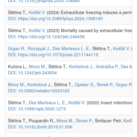
DOI: 10.1016/j.jinsphys.2025.104864
Štětina T.,
Košťál V.
(2024) Extracellular freezing induces a permea
DOI: https://doi.org/10.3389/fphys.2024.1358190
Štětina T.,
Košťál V.
(2023) Mortality caused by extracellular freezi
DOI: https://doi.org/10.1242/jeb.246456
Grgac R.
,
Rozsypal J.
,
Des Marteaux L. E.
, Štětina T.,
Košťál V.
(20
DOI: https://doi.org/10.1073/pnas.2211744119
Kučera L.,
Moos M.
, Štětina T.,
Korbelová J.
,
Vodrážka P.
,
Des Mar
DOI: 10.1242/jeb.243934
Moos M.
,
Korbelová J.
, Štětina T.,
Opekar S.
,
Šimek P.
,
Grgac R.
,
DOI: 10.3390/metabo12020163
Štětina T.,
Des Marteaux L. E.
,
Košťál V.
(2020) Insect mitochondria
DOI: 10.1098/rspb.2020.1273
Štětina T., Poupardin R.,
Moos M.
,
Šimek P.
, Šmilauer Petr,
Košťál 
DOI: 10.1016/j.ibmb.2019.01.006