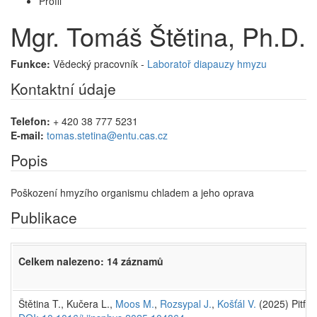
Profil
Mgr. Tomáš Štětina, Ph.D.
Funkce:
Vědecký pracovník -
Laboratoř diapauzy hmyzu
Kontaktní údaje
Telefon:
+ 420 38 777 5231
E-mail:
tomas.stetina@entu.cas.cz
Popis
Poškození hmyzího organismu chladem a jeho oprava
Publikace
Celkem nalezeno: 14 záznamů
Štětina T., Kučera L.,
Moos M.
,
Rozsypal J.
,
Košťál V.
(2025) Pitfal