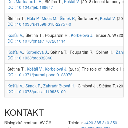
Des Marteaux L. E.
, Štětina T.,
Košťál V.
(2018) Insect fat body cel
DOI: 10.1242/jeb.189647
Štětina T.,
Hůla P.
,
Moos M.
,
Šimek P.
, Šmilauer P.,
Košťál V.
(2018)
DOI: 10.1038/s41598-018-22757-0
Košťál V.
, Štětina T., Poupardin R.,
Korbelová J.
, Bruce A. W (201
DOI: 10.1073/pnas.1707281114
Košťál V.
,
Korbelová J.
, Štětina T., Poupardin R., Colinet H.,
Zahrad
DOI: 10.1038/srep32346
Štětina T.,
Košťál V.
,
Korbelová J.
(2015) The role of inducible Hsp7
DOI: 10.1371/journal.pone.0128976
Košťál V.
,
Šimek P.
,
Zahradníčková H.
, Cimlová J., Štětina T. (201
DOI: 10.1073/pnas.1119986109
KONTAKT
Biologické centrum AV ČR,
Telefon:
+420 385 310 350