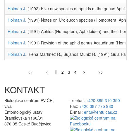
Holman J.
(1992) Five new species of aphids of the genus Aphis 
Holman J.
(1991) Notes on Uroleucon species (Homoptera, Aphidi
Holman J.
(1991) Aphids (Homoptera, Aphidoidea) and their host pl
Holman J.
(1991) Revision of the aphid genus Acaudinum (Homopt
Holman J.
, Pena-Martinez R., Bujanos-Muniz R. (1991) Guia Para l
1
<<
<
2
3
4
>
>>
KONTAKT
Biologické centrum AV ČR,
Telefon:
+420 385 310 350
v.v.i.
Fax:
+420 387 775 980
Entomologický ústav
E-mail:
entu@entu.cas.cz
Branišovská 1160/31
370 05 České Budějovice