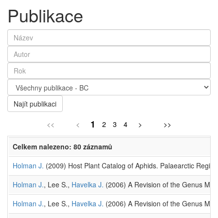
Publikace
Najít publikaci
1
<<
<
2
3
4
>
>>
Celkem nalezeno: 80 záznamů
Holman J.
(2009) Host Plant Catalog of Aphids. Palaearctic Regio
Holman J.
, Lee S.,
Havelka J.
(2006) A Revision of the Genus Macr
Holman J.
, Lee S.,
Havelka J.
(2006) A Revision of the Genus Macro