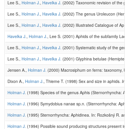
Lee S.,
Holman J.
,
Havelka J.
(2002) Taxonomic revision of the ge
Lee S.,
Holman J.
,
Havelka J.
(2002) The genus Uroleucon (Hemipte
Lee S.,
Holman J.
,
Havelka J.
(2002) Illustrated Catalogue of Aphi
Havelka J.
,
Holman J.
, Lee S. (2001) Aphids of the subfamily Lac
Lee S.,
Holman J.
,
Havelka J.
(2001) Systematic study of the genu
Lee S.,
Holman J.
,
Havelka J.
(2001) Glyphina betulae (Hemiptera:
Jensen A.,
Holman J.
(2000) Macrosiphum on ferns: taxonomy, biolo
Dixon A.,
Holman J.
, Thieme T. (1998) Sex and size in aphids.
In:
Holman J.
(1998) Species of the genus Aphis (Sternorrhyncha: Aph
Holman J.
(1996) Symydobius nanae sp.n. (Sternorrhyncha: Aphidoi
Holman J.
(1995) Sternorrhyncha: Aphidinea. In: Rozkošný R. and 
Holman J.
(1994) Possible sound producing structures present in