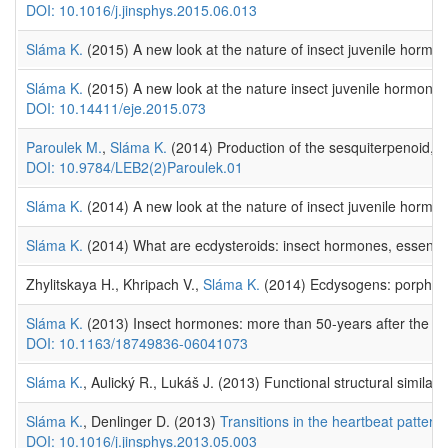
DOI: 10.1016/j.jinsphys.2015.06.013
Sláma K.
(2015) A new look at the nature of insect juvenile hormo
Sláma K.
(2015) A new look at the nature insect juvenile hormone w
DOI: 10.14411/eje.2015.073
Paroulek M.
,
Sláma K.
(2014) Production of the sesquiterpenoid, ju
DOI: 10.9784/LEB2(2)Paroulek.01
Sláma K.
(2014) A new look at the nature of insect juvenile hormo
Sláma K.
(2014) What are ecdysteroids: insect hormones, essential
Zhylitskaya H., Khripach V.,
Sláma K.
(2014) Ecdysogens: porphyri
Sláma K.
(2013) Insect hormones: more than 50-years after the di
DOI: 10.1163/18749836-06041073
Sláma K.
, Aulický R., Lukáš J. (2013) Functional structural simila
Sláma K.
, Denlinger D. (2013)
Transitions in the heartbeat pattern
DOI: 10.1016/j.jinsphys.2013.05.003