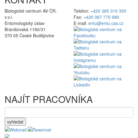
Biologické centrum AV ČR,
Telefon:
+420 385 310 350
v.v.i.
Fax:
+420 387 775 980
Entomologický ústav
E-mail:
entu@entu.cas.cz
Branišovská 1160/31
370 05 České Budějovice
NAJÍT PRACOVNÍKA
vyhledat