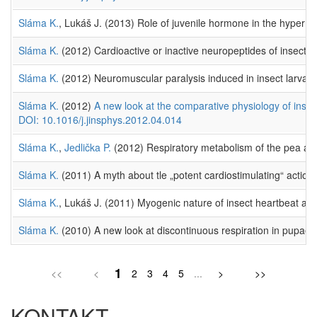
Sláma K.
, Lukáš J. (2013) Role of juvenile hormone in the hyperme
Sláma K.
(2012) Cardioactive or inactive neuropeptides of insects.
Sláma K.
(2012) Neuromuscular paralysis induced in insect larvae 
Sláma K.
(2012)
A new look at the comparative physiology of inse
DOI: 10.1016/j.jinsphys.2012.04.014
Sláma K.
,
Jedlička P.
(2012) Respiratory metabolism of the pea ap
Sláma K.
(2011) A myth about tle „potent cardiostimulating“ actio
Sláma K.
, Lukáš J. (2011) Myogenic nature of insect heartbeat and
Sláma K.
(2010) A new look at discontinuous respiration in pupae
1
<<
<
2
3
4
5
...
>
>>
KONTAKT