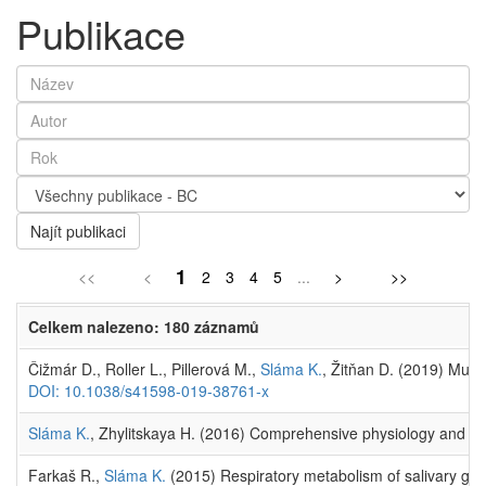
Publikace
Najít publikaci
1
<<
<
2
3
4
5
...
>
>>
Celkem nalezeno: 180 záznamů
Čižmár D., Roller L., Pillerová M.,
Sláma K.
, Žitňan D. (2019) Mult
DOI: 10.1038/s41598-019-38761-x
Sláma K.
, Zhylitskaya H. (2016) Comprehensive physiology and tox
Farkaš R.,
Sláma K.
(2015) Respiratory metabolism of salivary gla