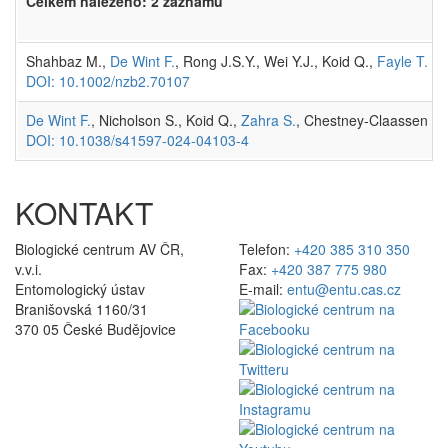
Celkem nalezeno: 2 záznamů
Shahbaz M.,
De Wint F.
, Rong J.S.Y., Wei Y.J., Koid Q.,
Fayle T. M.
DOI: 10.1002/nzb2.70107
De Wint F.
, Nicholson S., Koid Q.,
Zahra S.
, Chestney-Claassen G.,
DOI: 10.1038/s41597-024-04103-4
KONTAKT
Biologické centrum AV ČR,
Telefon:
+420 385 310 350
v.v.i.
Fax:
+420 387 775 980
Entomologický ústav
E-mail:
entu@entu.cas.cz
Branišovská 1160/31
370 05 České Budějovice