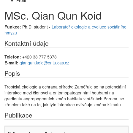
Profil
MSc. Qian Qun Koid
Funkce:
Ph.D. student -
Laboratoř ekologie a evoluce sociálního
hmyzu
Kontaktní údaje
Telefon:
+420 38 777 5378
E-mail:
qianqun.koid@entu.cas.cz
Popis
Tropická ekologie a ochrana přírody: Zaměřuje se na potenciální
interakce mezi členovci a entomopatogenními houbami na
gradientu angropogenních změn habitatu v nížinách Bornea, se
zřetelem také na to, jak tyto interakce ovlivňuje změna klimatu.
Publikace