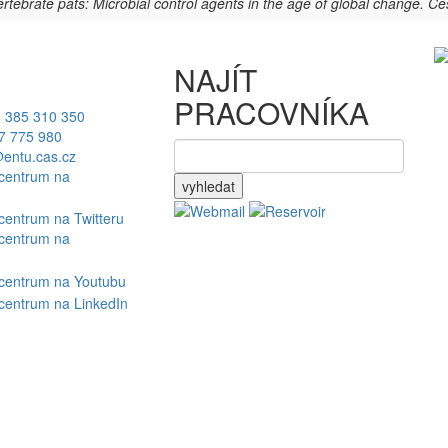
rtebrate pats: Microbial control agents in the age of global change. 
NAJÍT
PRACOVNÍKA
 385 310 350
7 775 980
entu.cas.cz
vyhledat