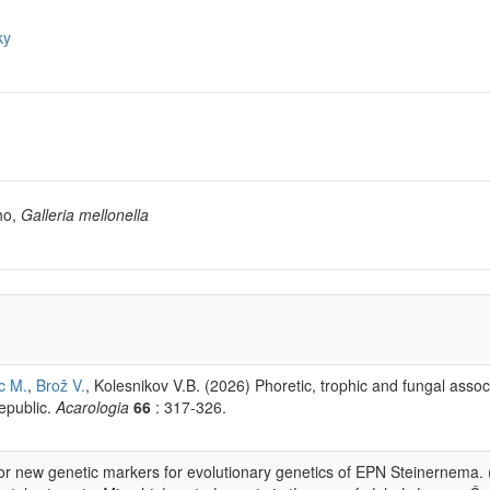
ky
ho,
Galleria mellonella
c M.
,
Brož V.
, Kolesnikov V.B. (2026) Phoretic, trophic and fungal associ
epublic.
Acarologia
66
: 317-326.
or new genetic markers for evolutionary genetics of EPN Steinernem