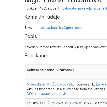
Funkce:
Ph.D. student -
Laboratoř molekulární geneti
Kontaktní údaje
E-mail:
touskova.hanicka@gmail.com
Popis
Zavedení metod reverzní genetiky u zavíječe voskové
Publikace
Celkem nalezeno: 2 záznamů
Milosavljević M.
,
Žurovcová M.
, Toušková H.,
Žurove
with Ips typographus: a study case from the Czech R
DOI: 10.24349/17bh-a0yb
Toušková H.,
Žurovcová M.
,
Půža V.
(2022) Search f