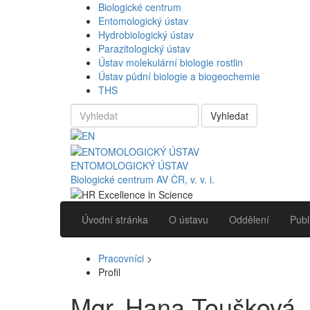
Biologické centrum
Entomologický ústav
Hydrobiologický ústav
Parazitologický ústav
Ústav molekulární biologie rostlin
Ústav půdní biologie a biogeochemie
THS
Vyhledat
ENTOMOLOGICKÝ ÚSTAV
Biologické centrum AV ČR, v. v. i.
Úvodní stránka
O ústavu
Oddělení
Publ
Pracovníci
>
Profil
Mgr. Hana Toušková