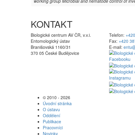
working group Microbial and nematode control of inve
KONTAKT
Biologické centrum AV ČR, v.v.i.
Telefon:
+420
Entomologický ústav
Fax:
+420 38
Branišovská 1160/31
E-mail:
entu@
370 05 České Budějovice
© 2010 - 2026
Úvodní stránka
O ústavu
Oddělení
Publikace
Pracovníci
Novinky