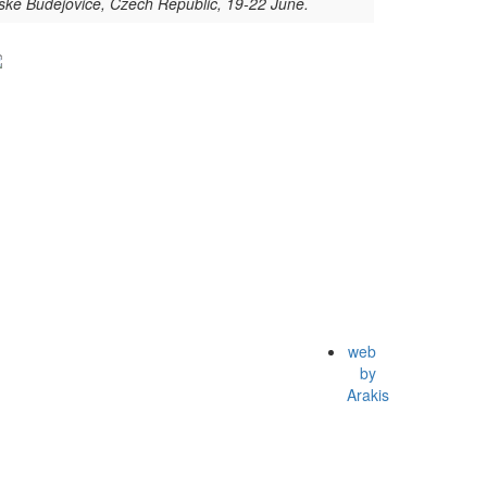
České Budějovice, Czech Republic, 19-22 June.
web
by
Arakis