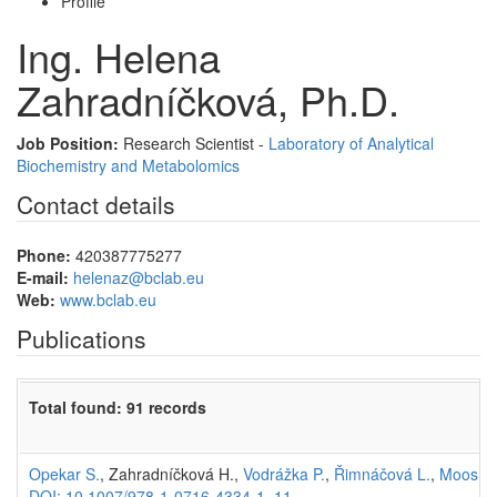
Profile
Ing. Helena
Zahradníčková, Ph.D.
Job Position:
Research Scientist -
Laboratory of Analytical
Biochemistry and Metabolomics
Contact details
Phone:
420387775277
E-mail:
helenaz@bclab.eu
Web:
www.bclab.eu
Publications
Total found: 91 records
Opekar S.
, Zahradníčková H.,
Vodrážka P.
,
Řimnáčová L.
,
Moos M
DOI: 10.1007/978-1-0716-4334-1_11