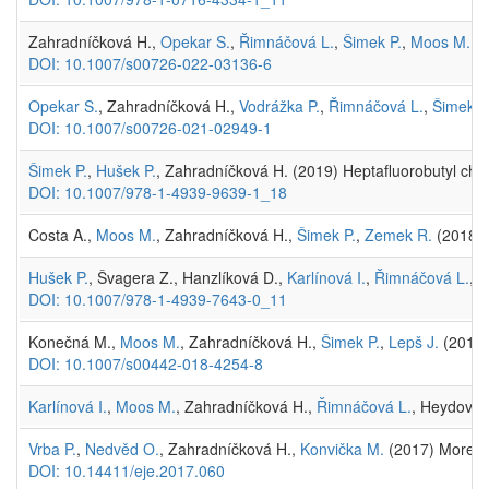
Zahradníčková H.,
Opekar S.
,
Řimnáčová L.
,
Šimek P.
,
Moos M.
(2
DOI: 10.1007/s00726-022-03136-6
Opekar S.
, Zahradníčková H.,
Vodrážka P.
,
Řimnáčová L.
,
Šimek P
DOI: 10.1007/s00726-021-02949-1
Šimek P.
,
Hušek P.
, Zahradníčková H. (2019) Heptafluorobutyl chl
DOI: 10.1007/978-1-4939-9639-1_18
Costa A.,
Moos M.
, Zahradníčková H.,
Šimek P.
,
Zemek R.
(2018) 
Hušek P.
, Švagera Z., Hanzlíková D.,
Karlínová I.
,
Řimnáčová L.
, 
DOI: 10.1007/978-1-4939-7643-0_11
Konečná M.,
Moos M.
, Zahradníčková H.,
Šimek P.
,
Lepš J.
(2018) 
DOI: 10.1007/s00442-018-4254-8
Karlínová I.
,
Moos M.
, Zahradníčková H.,
Řimnáčová L.
, Heydová 
Vrba P.
,
Nedvěd O.
, Zahradníčková H.,
Konvička M.
(2017) More co
DOI: 10.14411/eje.2017.060