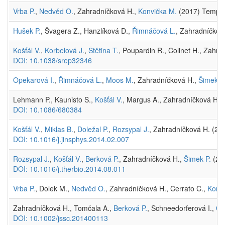
Vrba P.
,
Nedvěd O.
, Zahradníčková H.,
Konvička M.
(2017) Temporal
Hušek P.
, Švagera Z., Hanzlíková D.,
Řimnáčová L.
, Zahradníčkov
Košťál V.
,
Korbelová J.
,
Štětina T.
, Poupardin R., Colinet H., Zahr
DOI: 10.1038/srep32346
Opekarová I.
,
Řimnáčová L.
,
Moos M.
, Zahradníčková H.,
Šimek P
Lehmann P., Kaunisto S.,
Košťál V.
, Margus A., Zahradníčková H.,
DOI: 10.1086/680384
Košťál V.
,
Miklas B.
,
Doležal P.
,
Rozsypal J.
, Zahradníčková H. (20
DOI: 10.1016/j.jinsphys.2014.02.007
Rozsypal J.
,
Košťál V.
,
Berková P.
, Zahradníčková H.,
Šimek P.
(201
DOI: 10.1016/j.therbio.2014.08.011
Vrba P.
, Dolek M.,
Nedvěd O.
, Zahradníčková H., Cerrato C.,
Konvi
Zahradníčková H., Tomčala A.,
Berková P.
, Schneedorferová I.,
Ok
DOI: 10.1002/jssc.201400113