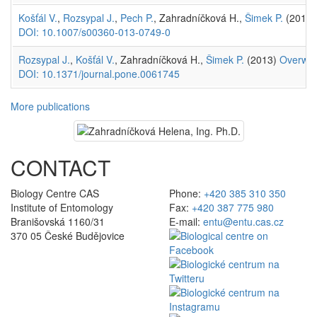
Košťál V.
,
Rozsypal J.
,
Pech P.
, Zahradníčková H.,
Šimek P.
(2013
DOI: 10.1007/s00360-013-0749-0
Rozsypal J.
,
Košťál V.
, Zahradníčková H.,
Šimek P.
(2013)
Overwint
DOI: 10.1371/journal.pone.0061745
More publications
CONTACT
Biology Centre CAS
Phone:
+420 385 310 350
Institute of Entomology
Fax:
+420 387 775 980
Branišovská 1160/31
E-mail:
entu@entu.cas.cz
370 05 České Budějovice