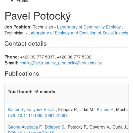
Profile
Pavel Potocký
Job Position:
Technician -
Laboratory of Community Ecology
,
Technician -
Laboratory of Ecology and Evolution of Social Insects
Contact details
Phone:
+420 38 777 5037, +420 38 777 5332
E-mail:
chajky@seznam.cz, p.potocky@entu.cas.cz
Publications
Total found: 16 records
Walter J.
,
Faltýnek Fric Z.
, Filippov P., Jirků M.,
Klimeš P.
, Machač 
DOI: 10.1111/1365-2664.70399
Gaona Ayabaca F.
,
Delabye S.
, Potocký P., Govorov V., Čuda J., 
DOI: 10.1111/aec.70115