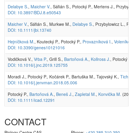
Delabye S.
,
Maicher V.
, Sáfián S., Potocký P., Mertens J., Przyby
DOI: 10.3897/BDJ.8.e50543
Maicher V.
, Sáfián S., Murkwe M.,
Delabye S.
, Przybylowicz L., Po
DOI: 10.1111/jbi.13740
Hejníčková M.
, Koutecký P., Potocký P.,
Provazníková I.
,
Voleníkov
DOI: 10.3390/genes10121016
Vodičková V.,
Vrba P.
, Grill S.,
Bartoňová A.
,
Kollross J.
, Potocký P.
DOI: 10.1016/j.jnc.2019.125755
Moradi J., Potocký P., Kočárek P., Bartuška M., Tajovský K.,
Tichán
DOI: 10.1016/j.jenvman.2018.05.006
Potocký P.,
Bartoňová A.
,
Beneš J.
,
Zapletal M.
,
Konvička M.
(2018)
DOI: 10.1111/icad.12291
CONTACT
Biology Centre CAS
Phone:
+420 385 310 350