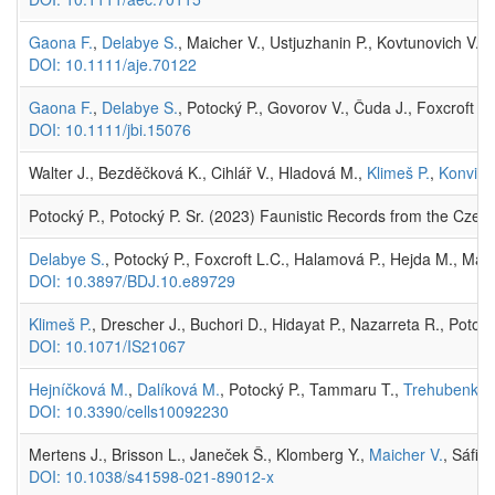
Gaona F.
,
Delabye S.
, Maicher V., Ustjuzhanin P., Kovtunovich V.,
DOI: 10.1111/aje.70122
Gaona F.
,
Delabye S.
, Potocký P., Govorov V., Čuda J., Foxcroft L
DOI: 10.1111/jbi.15076
Walter J., Bezděčková K., Cihlář V., Hladová M.,
Klimeš P.
,
Konvičk
Potocký P., Potocký P. Sr. (2023) Faunistic Records from the Czec
Delabye S.
, Potocký P., Foxcroft L.C., Halamová P., Hejda M., Ma
DOI: 10.3897/BDJ.10.e89729
Klimeš P.
, Drescher J., Buchori D., Hidayat P., Nazarreta R., Poto
DOI: 10.1071/IS21067
Hejníčková M.
,
Dalíková M.
, Potocký P., Tammaru T.,
Trehubenko 
DOI: 10.3390/cells10092230
Mertens J., Brisson L., Janeček Š., Klomberg Y.,
Maicher V.
, Sáfiá
DOI: 10.1038/s41598-021-89012-x