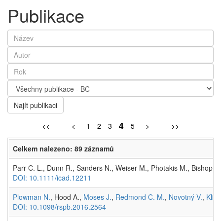
Publikace
Najít publikaci
4
<<
<
1
2
3
5
>
>>
Celkem nalezeno: 89 záznamů
Parr C. L., Dunn R., Sanders N., Weiser M., Photakis M., Bishop T.,
DOI: 10.1111/icad.12211
Plowman N.
, Hood A.,
Moses J.
,
Redmond C. M.
,
Novotný V.
,
Klim
DOI: 10.1098/rspb.2016.2564