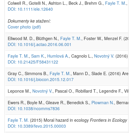
Colwell R., Gotelli N., Ashton L., Beck J., Brehm G.,
Fayle T. M.
, F
DOI: 10.1111/ele.12640
Dokumenty ke stažení:
Cover photo
(pdf)
Ellwood M. D., Blüthgen N.,
Fayle T. M.
, Foster W., Menzel F. (201
DOI: 10.1016/j.actao.2016.06.001
Fayle T. M.
,
Sam K.
,
Humlová A.
, Cagnolo L.,
Novotný V.
(2016) Th
DOI: 10.21425/F58431122
Gray C., Simmons B.,
Fayle T. M.
, Mann D., Slade E. (2016) Are ri
DOI: 10.1016/j.biocon.2015.12.017
Leponce M.,
Novotný V.
, Pascal O., Robillard T., Legendre F., Vil
Ewers R., Boyle M., Gleave R., Benedick S.,
Plowman N.
, Bernard 
DOI: 10.1038/ncomms7836
Fayle T. M.
(2015) Moral hazard in ecology
Frontiers in Ecology a
DOI: 10.3389/fevo.2015.00003