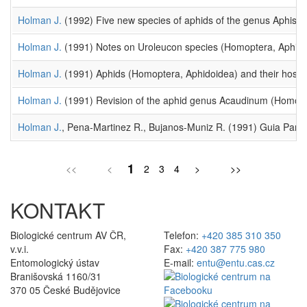
Holman J.
(1992) Five new species of aphids of the genus Aphis 
Holman J.
(1991) Notes on Uroleucon species (Homoptera, Aphidi
Holman J.
(1991) Aphids (Homoptera, Aphidoidea) and their host pl
Holman J.
(1991) Revision of the aphid genus Acaudinum (Homopt
Holman J.
, Pena-Martinez R., Bujanos-Muniz R. (1991) Guia Para l
1
<<
<
2
3
4
>
>>
KONTAKT
Biologické centrum AV ČR,
Telefon:
+420 385 310 350
v.v.i.
Fax:
+420 387 775 980
Entomologický ústav
E-mail:
entu@entu.cas.cz
Branišovská 1160/31
370 05 České Budějovice