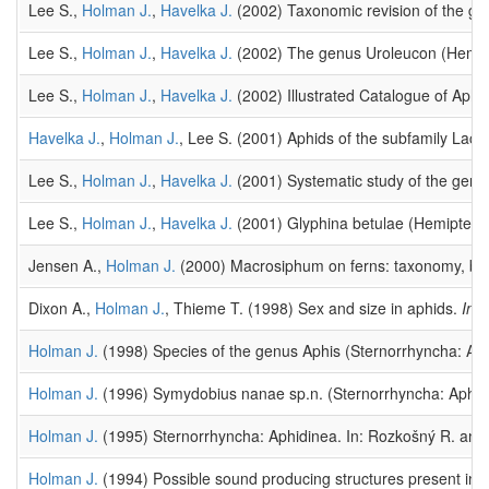
Lee S.,
Holman J.
,
Havelka J.
(2002) Taxonomic revision of the ge
Lee S.,
Holman J.
,
Havelka J.
(2002) The genus Uroleucon (Hemipte
Lee S.,
Holman J.
,
Havelka J.
(2002) Illustrated Catalogue of Aphi
Havelka J.
,
Holman J.
, Lee S. (2001) Aphids of the subfamily Lac
Lee S.,
Holman J.
,
Havelka J.
(2001) Systematic study of the genu
Lee S.,
Holman J.
,
Havelka J.
(2001) Glyphina betulae (Hemiptera:
Jensen A.,
Holman J.
(2000) Macrosiphum on ferns: taxonomy, biolo
Dixon A.,
Holman J.
, Thieme T. (1998) Sex and size in aphids.
In:
Holman J.
(1998) Species of the genus Aphis (Sternorrhyncha: Aph
Holman J.
(1996) Symydobius nanae sp.n. (Sternorrhyncha: Aphidoi
Holman J.
(1995) Sternorrhyncha: Aphidinea. In: Rozkošný R. and 
Holman J.
(1994) Possible sound producing structures present in