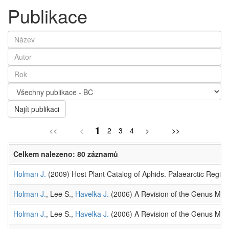
Publikace
Najít publikaci
1
<<
<
2
3
4
>
>>
Celkem nalezeno: 80 záznamů
Holman J.
(2009) Host Plant Catalog of Aphids. Palaearctic Regio
Holman J.
, Lee S.,
Havelka J.
(2006) A Revision of the Genus Macr
Holman J.
, Lee S.,
Havelka J.
(2006) A Revision of the Genus Macro