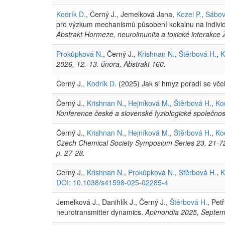
Kodrík D.
, Černý J., Jemelková Jana,
Kozel P.
,
Sábov
pro výzkum mechanismů působení kokainu na individu
Abstrakt Hormeze, neuroimunita a toxické interakce 
Prokůpková N.
, Černý J.,
Krishnan N.
,
Štěrbová H.
,
K
2026, 12.-13. února, Abstrakt 160.
Černý J.,
Kodrík D.
(2025) Jak si hmyz poradí se vče
Černý J.,
Krishnan N.
,
Hejníková M.
,
Štěrbová H.
,
Ko
Konference české a slovenské fyziologické společnost
Černý J.,
Krishnan N.
,
Hejníková M.
,
Štěrbová H.
,
Ko
Czech Chemical Society Symposium Series 23, 21-72, 
p. 27-28.
Černý J.,
Krishnan N.
,
Prokůpková N.
,
Štěrbová H.
,
K
DOI: 10.1038/s41598-025-02285-4
Jemelková J., Danihlík J., Černý J.,
Štěrbová H.
, Pet
neurotransmitter dynamics.
Apimondia 2025, Septemb