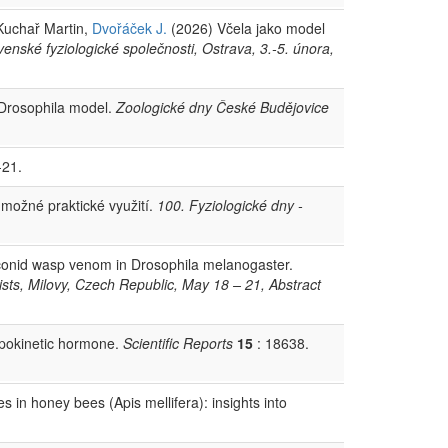
 Kuchař Martin,
Dvořáček J.
(2026) Včela jako model
enské fyziologické společnosti, Ostrava, 3.-5. února,
Drosophila model.
Zoologické dny České Budějovice
-21.
možné praktické využití.
100. Fyziologické dny -
aconid wasp venom in Drosophila melanogaster.
sts, Milovy, Czech Republic, May 18 – 21, Abstract
ipokinetic hormone.
Scientific Reports
15
: 18638.
 in honey bees (Apis mellifera): insights into