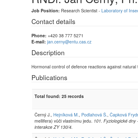
Job Position:
Research Scientist -
Laboratory of Inse
Contact details
Phone:
+420 38 777 5271
E-mail:
jan.cerny@entu.cas.cz
Description
Hormonal control of defence reactions against natural 
Publications
Total found: 25 records
Černý J.,
Hejníková M.
,
Podlahová Š.
,
Čapková Fryd
mellifera) vůči vlastnímu jedu.
101. Fyziologické dny 
interakce ZY 130/4.