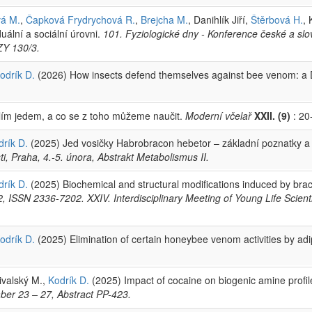
á M.
,
Čapková Frydrychová R.
,
Brejcha M.
, Danihlík Jiří,
Štěrbová H.
,
ální a sociální úrovni.
101. Fyziologické dny - Konference české a slov
ZY 130/3.
odrík D.
(2026) How insects defend themselves against bee venom: a 
lím jedem, a co se z toho můžeme naučit.
Moderní včelař
XXII. (9)
: 20
drík D.
(2025) Jed vosičky Habrobracon hebetor – základní poznatky a 
i, Praha, 4.-5. února, Abstrakt Metabolismus II.
drík D.
(2025) Biochemical and structural modifications induced by br
ISSN 2336-7202. XXIV. Interdisciplinary Meeting of Young Life Scienti
odrík D.
(2025) Elimination of certain honeybee venom activities by ad
řivalský M.,
Kodrík D.
(2025) Impact of cocaine on biogenic amine profiles
er 23 – 27, Abstract PP-423.