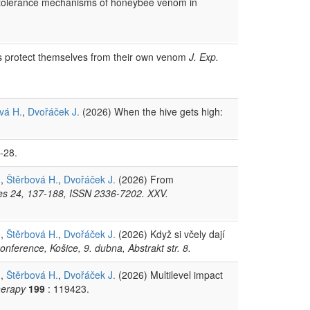
d tolerance mechanisms of honeybee venom in
 protect themselves from their own venom
J. Exp.
vá H.
,
Dvořáček J.
(2026) When the hive gets high:
-28.
n,
Štěrbová H.
,
Dvořáček J.
(2026) From
s 24, 137-188, ISSN 2336-7202. XXV.
n,
Štěrbová H.
,
Dvořáček J.
(2026) Když si včely dají
ference, Košice, 9. dubna, Abstrakt str. 8.
n,
Štěrbová H.
,
Dvořáček J.
(2026) Multilevel impact
herapy
199
: 119423.