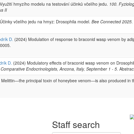
Využití hmyzího modelu na testování účinků včelího jedu.
100. Fyziolo
s II
Účinky včelího jedu na hmyz: Drosophila model.
Bee Connected 2025.
drík D.
(2024) Modulation of response to braconid wasp venom by adip
10005.
drík D.
(2024) Modulatory effects of braconid wasp venom on Drosophil
Comparative Endocrinologists, Ancona, Italy, September 1 - 5.
Abstrac
 Melittin—the principal toxin of honeybee venom—is also produced in 
Staff search