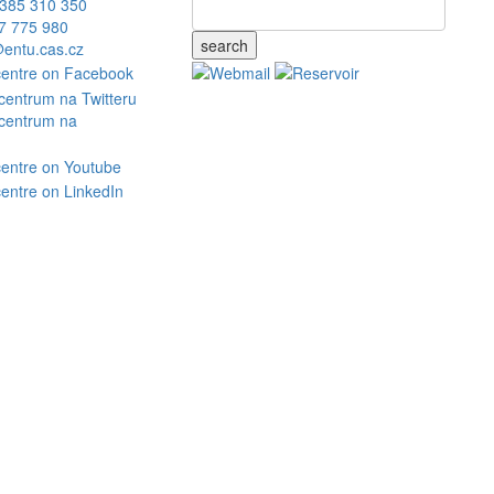
385 310 350
7 775 980
search
entu.cas.cz