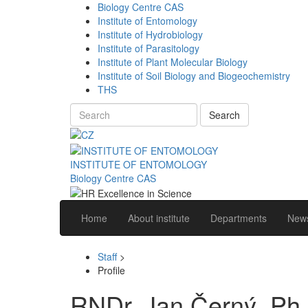
Biology Centre CAS
Institute of Entomology
Institute of Hydrobiology
Institute of Parasitology
Institute of Plant Molecular Biology
Institute of Soil Biology and Biogeochemistry
THS
Search
INSTITUTE OF ENTOMOLOGY
Biology Centre CAS
Home
About institute
Departments
News
Staff
>
Profile
RNDr. Jan Černý, Ph