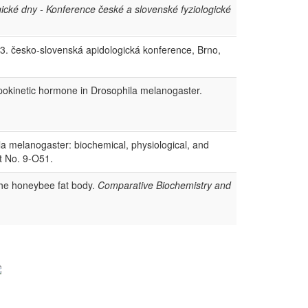
gické dny - Konference české a slovenské fyziologické
3. česko-slovenská apidologická konference, Brno,
okinetic hormone in Drosophila melanogaster.
a melanogaster: biochemical, physiological, and
t No. 9-O51.
the honeybee fat body.
Comparative Biochemistry and