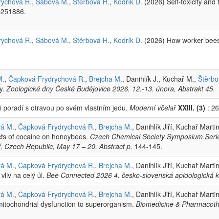
rychová R.
,
Sábová M.
,
Štěrbová H.
,
Kodrík D.
(2026) Self-toxicity an
b251886.
rychová R.
,
Sábová M.
,
Štěrbová H.
,
Kodrík D.
(2026) How worker bees
M.
,
Čapková Frydrychová R.
,
Brejcha M.
, Danihlík J., Kuchař M.,
Štěrbo
ty.
Zoologické dny České Budějovice 2026, 12.-13. února, Abstrakt 45.
bci poradí s otravou po svém vlastním jedu.
Moderní včelař
XXIII. (3)
: 26
á M.
,
Čapková Frydrychová R.
,
Brejcha M.
, Danihlík Jiří, Kuchař Marti
ects of cocaine on honeybees.
Czech Chemical Society Symposium Serie
ešť, Czech Republic, May 17 – 20, Abstract p.
144-145.
á M.
,
Čapková Frydrychová R.
,
Brejcha M.
, Danihlík Jiří, Kuchař Marti
liv na celý úl.
Bee Connected 2026 4. česko-slovenská apidologická kon
á M.
,
Čapková Frydrychová R.
,
Brejcha M.
, Danihlík Jiří, Kuchař Marti
itochondrial dysfunction to superorganism.
Biomedicine & Pharmacot