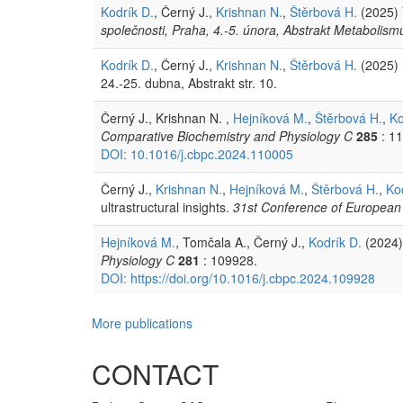
Kodrík D.
, Černý J.,
Krishnan N.
,
Štěrbová H.
(2025) 
společnosti, Praha, 4.-5. února, Abstrakt Metabolismu
Kodrík D.
, Černý J.,
Krishnan N.
,
Štěrbová H.
(2025) 
24.-25. dubna, Abstrakt str. 10.
Černý J., Krishnan N. ,
Hejníková M.
,
Štěrbová H.
,
Ko
Comparative Biochemistry and Physiology C
285
: 1
DOI: 10.1016/j.cbpc.2024.110005
Černý J.,
Krishnan N.
,
Hejníková M.
,
Štěrbová H.
,
Ko
ultrastructural insights.
31st Conference of European 
Hejníková M.
, Tomčala A., Černý J.,
Kodrík D.
(2024)
Physiology C
281
: 109928.
DOI: https://doi.org/10.1016/j.cbpc.2024.109928
More publications
CONTACT