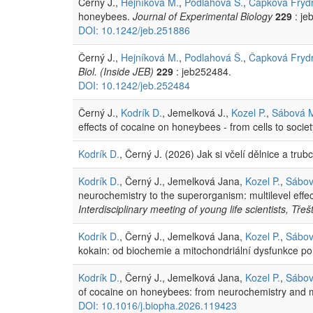
Černý J.,
Hejníková M.
,
Podlahová Š.
,
Čapková Fryd
honeybees.
Journal of Experimental Biology
229
: je
DOI: 10.1242/jeb.251886
Černý J.,
Hejníková M.
,
Podlahová Š.
,
Čapková Fryd
Biol. (Inside JEB)
229
: jeb252484.
DOI: 10.1242/jeb.252484
Černý J.,
Kodrík D.
, Jemelková J.,
Kozel P.
,
Sábová 
effects of cocaine on honeybees - from cells to socie
Kodrík D.
, Černý J. (2026) Jak si včelí dělnice a tru
Kodrík D.
, Černý J., Jemelková Jana,
Kozel P.
,
Sábov
neurochemistry to the superorganism: multilevel eff
Interdisciplinary meeting of young life scientists, Tř
Kodrík D.
, Černý J., Jemelková Jana,
Kozel P.
,
Sábov
kokain: od biochemie a mitochondriální dysfunkce po v
Kodrík D.
, Černý J., Jemelková Jana,
Kozel P.
,
Sábov
of cocaine on honeybees: from neurochemistry and m
DOI: 10.1016/j.biopha.2026.119423