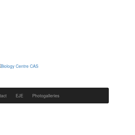
tact
EJE
Photogalleries