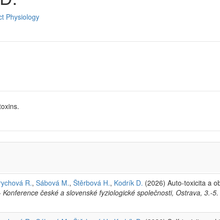
ct Physiology
toxins.
rychová R.
,
Sábová M.
,
Štěrbová H.
,
Kodrík D.
(2026) Auto-toxicita a
- Konference české a slovenské fyziologické společnosti, Ostrava, 3.-5