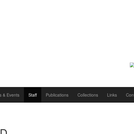
 & Events
Staff
Publications
Collections
Links
Con
.D.