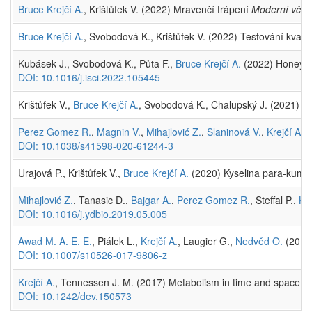
Bruce Krejčí A.
, Krištůfek V. (2022) Mravenčí trápení
Moderní včel
Bruce Krejčí A.
, Svobodová K., Krištůfek V. (2022) Testování kvali
Kubásek J., Svobodová K., Půta F.,
Bruce Krejčí A.
(2022) Honeybee
DOI: 10.1016/j.isci.2022.105445
Krištůfek V.,
Bruce Krejčí A.
, Svobodová K., Chalupský J. (2021) Sn
Perez Gomez R.
,
Magnin V.
,
Mihajlović Z.
,
Slaninová V.
,
Krejčí A.
(
DOI: 10.1038/s41598-020-61244-3
Urajová P., Krištůfek V.,
Bruce Krejčí A.
(2020) Kyselina para-kumar
Mihajlović Z.
, Tanasic D.,
Bajgar A.
,
Perez Gomez R.
, Steffal P.,
Kre
DOI: 10.1016/j.ydbio.2019.05.005
Awad M. A. E. E.
, Piálek L.,
Krejčí A.
, Laugier G.,
Nedvěd O.
(2017)
DOI: 10.1007/s10526-017-9806-z
Krejčí A.
, Tennessen J. M. (2017) Metabolism in time and space – e
DOI: 10.1242/dev.150573