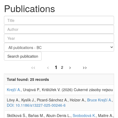
Publications
Search publication
1
<<
<
2
>
>>
Total found: 25 records
Krejčí A.
, Urajová P., Krištůfek V. (2026) Cukerné zásoby nejsou je
Lövy A., Kyslík J., Picard-Sánchez A., Holzer A.,
Bruce Krejčí A.
, F
DOI: 10.1186/s13227-025-00246-6
Skičková Š., Baňas M., Abuin-Denis L.,
Svobodová K.
, Maitre A.,