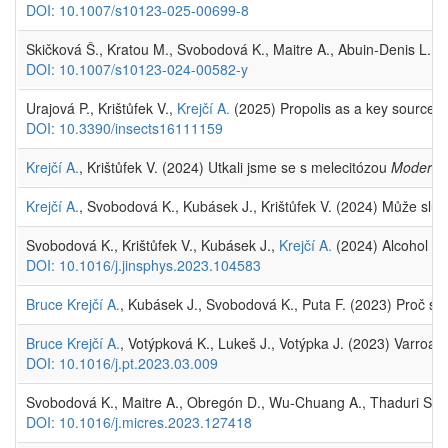
DOI: 10.1007/s10123-025-00699-8
Skičková Š., Kratou M., Svobodová K., Maitre A., Abuin-Denis L.,
DOI: 10.1007/s10123-024-00582-y
Urajová P., Krištůfek V.,
Krejčí A.
(2025) Propolis as a key source 
DOI: 10.3390/insects16111159
Krejčí A.
, Krištůfek V. (2024) Utkali jsme se s melecitózou
Moderní 
Krejčí A.
, Svobodová K., Kubásek J., Krištůfek V. (2024) Může sl
Svobodová K., Krištůfek V., Kubásek J.,
Krejčí A.
(2024) Alcohol ext
DOI: 10.1016/j.jinsphys.2023.104583
Bruce Krejčí A.
, Kubásek J., Svobodová K., Puta F. (2023) Proč se
Bruce Krejčí A.
, Votýpková K., Lukeš J., Votýpka J. (2023) Varroa de
DOI: 10.1016/j.pt.2023.03.009
Svobodová K., Maitre A., Obregón D., Wu-Chuang A., Thaduri S., 
DOI: 10.1016/j.micres.2023.127418