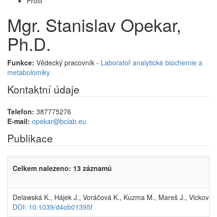
Profil
Mgr. Stanislav Opekar,
Ph.D.
Funkce:
Vědecký pracovník -
Laboratoř analytické biochemie a
metabolomiky
Kontaktní údaje
Telefon:
387775276
E-mail:
opekar@bclab.eu
Publikace
Celkem nalezeno: 13 záznamů
Delawská K., Hájek J., Voráčová K., Kuzma M., Mareš J., Vicková K
DOI: 10.1039/d4ob01395f