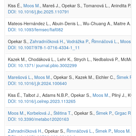
Kiss É.,
Moos M.
, Mareš J., Opekar S., Tomanová L., Anindita P.D.
DOI: 10.1016/j.jbc.2025.110791
Mateos-Hernández L., Abuin-Denis L., Wu-Chuang A., Maitre A., Roh
DOI: 10.1093/femsec/fiaf082
Opekar S.,
Zahradníčková H.
,
Vodrážka P.
,
Řimnáčová L.
,
Moos M
DOI: 10.1007/978-1-0716-4334-1_11
Kazek M., Chodáková L., Lehr K., Strych L., Nedbalová P., McMulle
DOI: 10.1371/ journal.pbio.3002299
Marešová L.
,
Moos M.
, Opekar S., Kazek M., Eichler C.,
Šimek P.
(
DOI: 10.1016/j.jlr.2024.100640
Kiss É., Talbot J., Adams N.B.P., Opekar S.,
Moos M.
, Pilný J., Kv
DOI: 10.1016/j.celrep.2023.113265
Moos M.
,
Korbelová J.
,
Štětina T.
, Opekar S.,
Šimek P.
,
Grgac R.
,
DOI: 10.3390/metabo12020163
Zahradníčková H.
, Opekar S.,
Řimnáčová L.
,
Šimek P.
,
Moos M.
(2