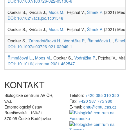
DOI: 10.1007/s00726-022-03136-6
Opekar S., Kvíčala J.,
Moos M.
, Pejchal V.,
Šimek P.
(2021) Mechani
DOI: 10.1021/acs.joc.1c01546
Opekar S., Kvíčala J.,
Moos M.
, Pejchal V.,
Šimek P.
(2021) Mechani
Opekar S.,
Zahradníčková H.
,
Vodrážka P.
,
Řimnáčová L.
,
Šimek P
DOI: 10.1007/s00726-021-02949-1
Řimnáčová L.
,
Moos M.
, Opekar S.,
Vodrážka P.
, Pejchal V., Mráz 
DOI: 10.1016/j.chroma.2021.462547
KONTAKT
Biologické centrum AV ČR,
Telefon:
+420 385 310 350
v.v.i.
Fax:
+420 387 775 980
Entomologický ústav
E-mail:
entu@entu.cas.cz
Branišovská 1160/31
370 05 České Budějovice